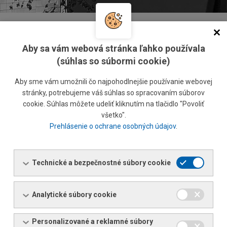
Home
Legislatíva
Reach
Aby sa vám webová stránka ľahko používala
Reach
(súhlas so súbormi cookie)
Aby sme vám umožnili čo najpohodlnejšie používanie webovej
FERONA Slovakia, a.s. si je vedomá povinností vyplývajúcich
stránky, potrebujeme váš súhlas so spracovaním súborov
pre ňu ako dodávateľa hutného materiálu, hutných
cookie. Súhlas môžete udeliť kliknutím na tlačidlo "Povoliť
druhovýrobkov a neželezných kovov z Nariadenia
všetko".
Európskeho parlamentu a Rady (ES) č. 1907/2006 o
Prehlásenie o ochrane osobných údajov
.
registrácii, hodnotení, povoľovaní a obmedzovaní chemických
látok (REACH).
Technické a bezpečnostné súbory cookie
Spôsob, ako povinnosti vo vzťahu k REACH plníme, nájdete v
tomto dokumente:
Analytické súbory cookie
Prehlásenie o plnení povinností vyplývajúcich z nariadenia ES
č. 1907/2006
Personalizované a reklamné súbory