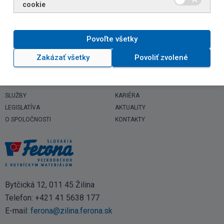
cookie
Povoľte všetky
Zakázať všetky
Povoliť zvolené
SORTIMENT
COMPLIANCE
SLUŽBY
KARIÉRA
LEGISLATÍVA
AKTUALITY
O SPOLOČNOSTI
KONTAKTY
Bytčická 12, 011 45 Žilina
Telefon:
+421 41 5638 177
E-mail:
ferona@zilina.ferona.sk