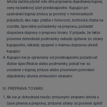
lehota začína plynúť odo dňa pripísania dojednanej kúpnej
ceny na bankový účet predávajúceho. Kupujúci pri
uzatváraní kúpnej zmluvy je povinný v mimoriadnych
prípadoch, ako napr. platba v hotovosti, technická chyba na
vozidle, špeciálne požiadavky na prepravu, požiadať
dispečera dopravy o prepravu tovaru. V prípade, že takto
písomne dohodnuté podmienky nebudú splnené zo strany
kupujúceho, náklady spojené s márnou dopravou uhradí
kupujúci.
Kupujúci nie je oprávnený od predávajúceho požadovať
ďalšie špecifikácie alebo podmienky, pokiaľ nie sú
uvedené v kúpnej zmluve alebo písomnom potvrdení
objednávky oboma zmluvnými stranami.
III. PREPRAVA TOVARU
Ak nie je dohodnutá medzi zmluvnými stranami lehota o
čase plnenia a prepravy, zmluvné strany sú povinné splniť