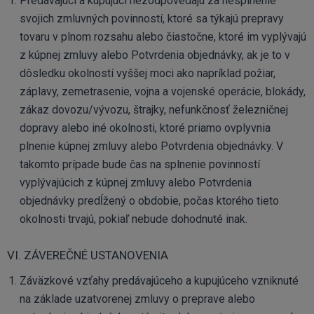
Predávajúci a kupujúci nezodpovedajú za nesplnenie
svojich zmluvných povinností, ktoré sa týkajú prepravy
tovaru v plnom rozsahu alebo čiastočne, ktoré im vyplývajú
z kúpnej zmluvy alebo Potvrdenia objednávky, ak je to v
dôsledku okolností vyššej moci ako napríklad požiar,
záplavy, zemetrasenie, vojna a vojenské operácie, blokády,
zákaz dovozu/vývozu, štrajky, nefunkčnosť železničnej
dopravy alebo iné okolnosti, ktoré priamo ovplyvnia
plnenie kúpnej zmluvy alebo Potvrdenia objednávky. V
takomto prípade bude čas na splnenie povinností
vyplývajúcich z kúpnej zmluvy alebo Potvrdenia
objednávky predĺžený o obdobie, počas ktorého tieto
okolnosti trvajú, pokiaľ nebude dohodnuté inak.
VI. ZÁVEREČNÉ USTANOVENIA
Záväzkové vzťahy predávajúceho a kupujúceho vzniknuté
na základe uzatvorenej zmluvy o preprave alebo