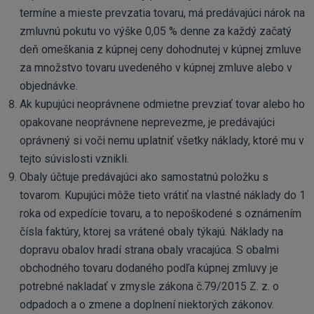
termíne a mieste prevzatia tovaru, má predávajúci nárok na
zmluvnú pokutu vo výške 0,05 % denne za každý začatý
deň omeškania z kúpnej ceny dohodnutej v kúpnej zmluve
za množstvo tovaru uvedeného v kúpnej zmluve alebo v
objednávke.
Ak kupujúci neoprávnene odmietne prevziať tovar alebo ho
opakovane neoprávnene neprevezme, je predávajúci
oprávnený si voči nemu uplatniť všetky náklady, ktoré mu v
tejto súvislosti vznikli.
Obaly účtuje predávajúci ako samostatnú položku s
tovarom. Kupujúci môže tieto vrátiť na vlastné náklady do 1
roka od expedície tovaru, a to nepoškodené s oznámením
čísla faktúry, ktorej sa vrátené obaly týkajú. Náklady na
dopravu obalov hradí strana obaly vracajúca. S obalmi
obchodného tovaru dodaného podľa kúpnej zmluvy je
potrebné nakladať v zmysle zákona č.79/2015 Z. z. o
odpadoch a o zmene a doplnení niektorých zákonov.