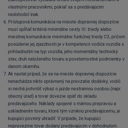
vlastnými pracovníkmi, pokiaľ sa s predávajúcim
nedohodol inak.
Prístupová komunikácia na mieste dopravnej dispozície
musí spĺňať kritériá minimálne cesty III. triedy alebo
miestnej komunikácie minimálne funkčnej triedy C3, pričom
posúdenie jej zjazdnosti je v kompetencii vodiča vozidla s
prihliadnutím na typ vozidla, jeho momentálny technický
stav, druh naloženého tovaru a poveternostné podmienky v
danom okamihu.
Ak nastal prípad, že sa na mieste dopravnej dispozície
nenachádza nikto oprávnený na prevzatie dodávky, vodič
si nechá potvrdiť výkaz o jazde nestrannou osobou (napr.
obecný úrad) a tovar dovezie späť do skladu
predávajúceho. Náklady spojené s márnou prepravou a
uskladnením tovaru, ktoré tým vzniknú predávajúcemu, je
kupujúci povinný uhradiť. V prípade, že kupujúci
neprevezme tovar dodaný predávajúcim v dohodnutom