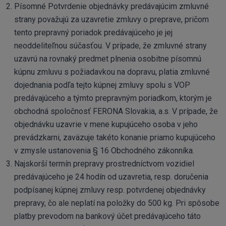
Písomné Potvrdenie objednávky predávajúcim zmluvné
strany považujú za uzavretie zmluvy o preprave, pričom
tento prepravný poriadok predávajúceho je jej
neoddeliteľnou súčasťou. V prípade, že zmluvné strany
uzavrú na rovnaký predmet plnenia osobitne písomnú
kúpnu zmluvu s požiadavkou na dopravu, platia zmluvné
dojednania podľa tejto kúpnej zmluvy spolu s VOP
predávajúceho a týmto prepravným poriadkom, ktorým je
obchodná spoločnosť FERONA Slovakia, a.s. V prípade, že
objednávku uzavrie v mene kupujúceho osoba v jeho
prevádzkarni, zaväzuje takéto konanie priamo kupujúceho
v zmysle ustanovenia § 16 Obchodného zákonníka.
Najskorší termín prepravy prostredníctvom vozidiel
predávajúceho je 24 hodín od uzavretia, resp. doručenia
podpísanej kúpnej zmluvy resp. potvrdenej objednávky
prepravy, čo ale neplatí na položky do 500 kg. Pri spôsobe
platby prevodom na bankový účet predávajúceho táto