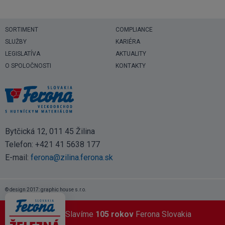
SORTIMENT
COMPLIANCE
SLUŽBY
KARIÉRA
LEGISLATÍVA
AKTUALITY
O SPOLOČNOSTI
KONTAKTY
Bytčická 12, 011 45 Žilina
Telefon:
+421 41 5638 177
E-mail:
ferona@zilina.ferona.sk
© design 2017: graphic house s.r.o.
Slavíme
105 rokov
Ferona Slovakia