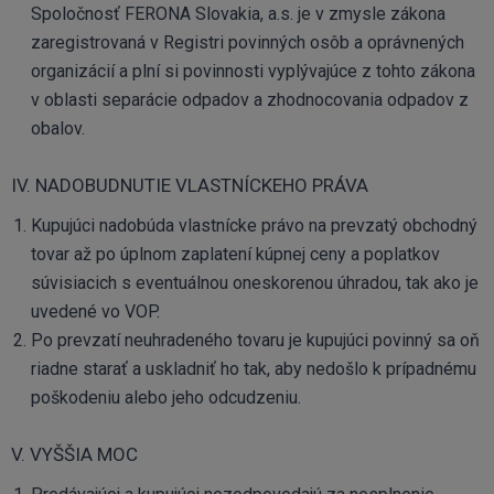
Spoločnosť FERONA Slovakia, a.s. je v zmysle zákona
zaregistrovaná v Registri povinných osôb a oprávnených
organizácií a plní si povinnosti vyplývajúce z tohto zákona
v oblasti separácie odpadov a zhodnocovania odpadov z
obalov.
IV. NADOBUDNUTIE VLASTNÍCKEHO PRÁVA
Kupujúci nadobúda vlastnícke právo na prevzatý obchodný
tovar až po úplnom zaplatení kúpnej ceny a poplatkov
súvisiacich s eventuálnou oneskorenou úhradou, tak ako je
uvedené vo VOP.
Po prevzatí neuhradeného tovaru je kupujúci povinný sa oň
riadne starať a uskladniť ho tak, aby nedošlo k prípadnému
poškodeniu alebo jeho odcudzeniu.
V. VYŠŠIA MOC