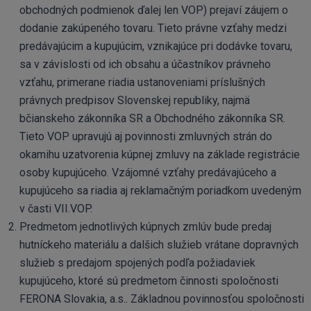
obchodných podmienok ďalej len VOP) prejaví záujem o
dodanie zakúpeného tovaru. Tieto právne vzťahy medzi
predávajúcim a kupujúcim, vznikajúce pri dodávke tovaru,
sa v závislosti od ich obsahu a účastníkov právneho
vzťahu, primerane riadia ustanoveniami príslušných
právnych predpisov Slovenskej republiky, najmä
bčianskeho zákonníka SR a Obchodného zákonníka SR.
Tieto VOP upravujú aj povinnosti zmluvných strán do
okamihu uzatvorenia kúpnej zmluvy na základe registrácie
osoby kupujúceho. Vzájomné vzťahy predávajúceho a
kupujúceho sa riadia aj reklamačným poriadkom uvedeným
v časti VII.VOP.
Predmetom jednotlivých kúpnych zmlúv bude predaj
hutníckeho materiálu a dalšich služieb vrátane dopravných
služieb s predajom spojených podľa požiadaviek
kupujúceho, ktoré sú predmetom činnosti spoločnosti
FERONA Slovakia, a.s.. Základnou povinnosťou spoločnosti