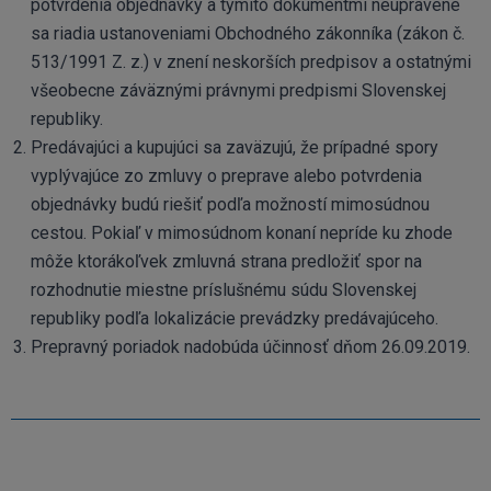
potvrdenia objednávky a týmito dokumentmi neupravené
sa riadia ustanoveniami Obchodného zákonníka (zákon č.
513/1991 Z. z.) v znení neskorších predpisov a ostatnými
všeobecne záväznými právnymi predpismi Slovenskej
republiky.
Predávajúci a kupujúci sa zaväzujú, že prípadné spory
vyplývajúce zo zmluvy o preprave alebo potvrdenia
objednávky budú riešiť podľa možností mimosúdnou
cestou. Pokiaľ v mimosúdnom konaní nepríde ku zhode
môže ktorákoľvek zmluvná strana predložiť spor na
rozhodnutie miestne príslušnému súdu Slovenskej
republiky podľa lokalizácie prevádzky predávajúceho.
Prepravný poriadok nadobúda účinnosť dňom 26.09.2019.