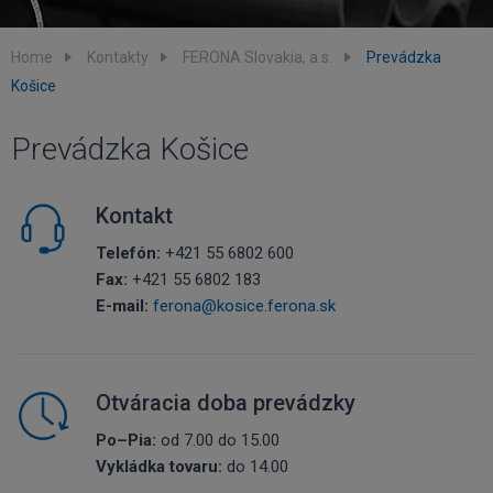
Home
Kontakty
FERONA Slovakia, a.s.
Prevádzka
Košice
Prevádzka Košice
Kontakt
Telefón:
+421 55 6802 600
Fax:
+421 55 6802 183
E-mail:
ferona@kosice.ferona.sk
Otváracia doba prevádzky
Po–Pia:
od 7.00 do 15.00
Vykládka tovaru:
do 14.00