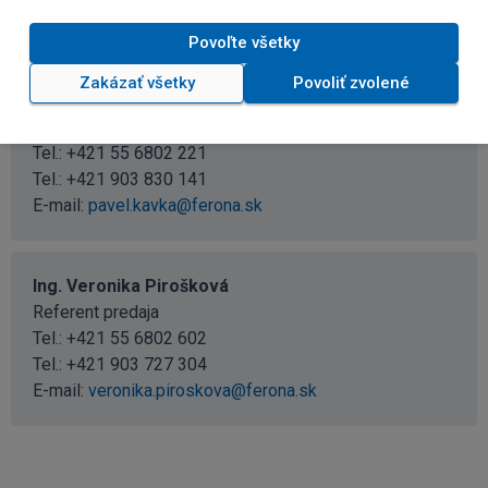
BARDEJOV, PREŠOV, SABINOV, STARÁ ĽUBOVŇA,
STROPKOV, SVIDNÍK
Povoľte všetky
Zakázať všetky
Povoliť zvolené
Pavel Kavka
Regionálny predajca
Tel.:
+421 55 6802 221
Tel.:
+421 903 830 141
E-mail:
pavel.kavka@ferona.sk
Ing. Veronika Pirošková
Referent predaja
Tel.:
+421 55 6802 602
Tel.:
+421 903 727 304
E-mail:
veronika.piroskova@ferona.sk