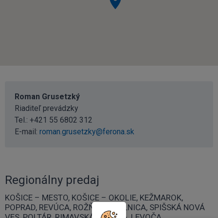
Roman Grusetzký
Riaditeľ prevádzky
Tel.:
+421 55 6802 312
E-mail:
roman.grusetzky@ferona.sk
Regionálny predaj
KOŠICE – MESTO, KOŠICE – OKOLIE, KEŽMAROK,
POPRAD, REVÚCA, ROŽŇAVA, GELNICA, SPIŠSKÁ NOVÁ
VES, POLTÁR, RIMAVSKÁ SOBOTA, LEVOČA