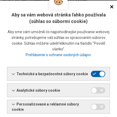
Aby sa vám webová stránka ľahko používala
Ing. Mária Vološínová
(súhlas so súbormi cookie)
Regionálny predajca
Tel.:
+421 55 6802 333
Aby sme vám umožnili čo najpohodlnejšie používanie webovej
Tel.:
+421 903 720 131
stránky, potrebujeme váš súhlas so spracovaním súborov
E-mail:
maria.volosinova@ferona.sk
cookie. Súhlas môžete udeliť kliknutím na tlačidlo "Povoliť
všetko".
Prehlásenie o ochrane osobných údajov
.
Silvia Romšáková
Referent predaja
Tel.:
+421 55 6802 606
Technické a bezpečnostné súbory cookie
Tel.:
+421 903 561 582
E-mail:
silvia.romsakova@ferona.sk
Analytické súbory cookie
Personalizované a reklamné súbory
HUMENNÉ, MEDZILABORCE, SNINA, MICHALOVCE,
cookie
SOBRANCE, TREBIŠOV, VRANOV NAD TOPĽOU,