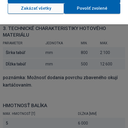
Zakázať všetky
Povoliť zvolené
Hmotnosť
t
30
3. TECHNICKÉ CHARAKTERISTIKY HOTOVÉHO
MATERIÁLU
PARAMETER
JEDNOTKA
MIN.
MAX.
Šírka tabúľ
mm
800
2 100
Dĺžka tabúľ
mm
500
12 600
poznámka: Možnosť dodania povrchu zbaveného okují
kartáčovaním.
HMOTNOSŤ BALÍKA
MAX. HMOTNOSŤ [T]
DĹŽKA [MM]
5
6 000