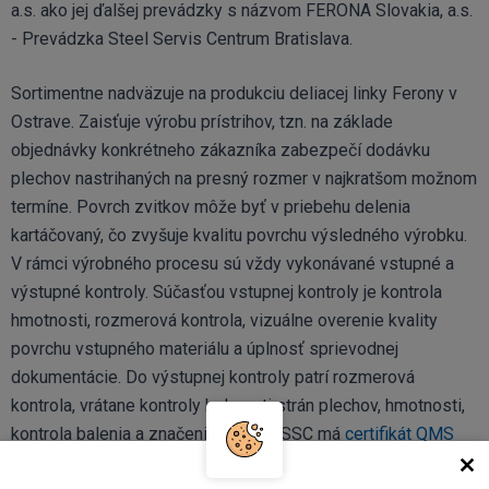
a.s. ako jej ďalšej prevádzky s názvom FERONA Slovakia, a.s.
- Prevádzka Steel Servis Centrum Bratislava.
Sortimentne nadväzuje na produkciu deliacej linky Ferony v
Ostrave. Zaisťuje výrobu prístrihov, tzn. na základe
objednávky konkrétneho zákazníka zabezpečí dodávku
plechov nastrihaných na presný rozmer v najkratšom možnom
termíne. Povrch zvitkov môže byť v priebehu delenia
kartáčovaný, čo zvyšuje kvalitu povrchu výsledného výrobku.
V rámci výrobného procesu sú vždy vykonávané vstupné a
výstupné kontroly. Súčasťou vstupnej kontroly je kontrola
hmotnosti, rozmerová kontrola, vizuálne overenie kvality
povrchu vstupného materiálu a úplnosť sprievodnej
dokumentácie. Do výstupnej kontroly patrí rozmerová
kontrola, vrátane kontroly kolmosti strán plechov, hmotnosti,
kontrola balenia a značenia. Ferona SSC má
certifikát QMS
podľa ISO 9001:2015
.