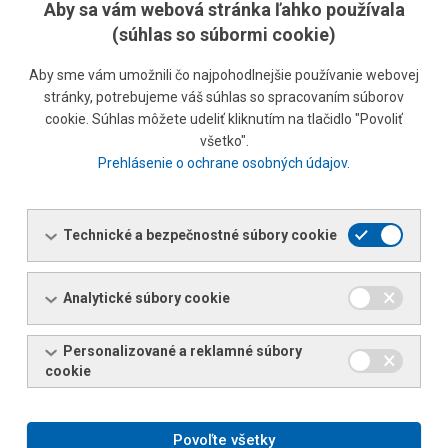
Aby sa vám webová stránka ľahko používala
HLAVNÉ TECHNICKÉ PARAMETRE
(súhlas so súbormi cookie)
1. VSTUPNÝ MATERIÁL – ZA TEPLA VALCOVANÝ,
Aby sme vám umožnili čo najpohodlnejšie používanie webovej
POPR. MORENÝ OCEĽOVÝ PÁS
stránky, potrebujeme váš súhlas so spracovaním súborov
HRÚBKA [MM]
HRANICA PEVNOSTI [MPA]
HRANICA KLZU [MPA]
cookie. Súhlas môžete udeliť kliknutím na tlačidlo "Povoliť
všetko".
2–8
max. 1 200
max. 950
Prehlásenie o ochrane osobných údajov
.
2–10
max. 1 000
max. 800
2–16
max. 800
max. 600
Technické a bezpečnostné súbory cookie
2. ROZMEROVÉ PARAMETRE VSTUPNÉHO ZVITKU
Analytické súbory cookie
PARAMETER
JEDNOTKA
MIN.
MAX.
Personalizované a reklamné súbory
Šírka zvitkov
mm
800
2 100
cookie
Vnútorný priemer
mm
508, 610, 760, 850
Vonkajší priemer
mm
800
2 300
Povoľte všetky