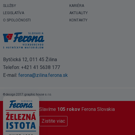
SLUŽBY
KARIÉRA
LEGISLATÍVA
AKTUALITY
O SPOLOČNOSTI
KONTAKTY
Bytčická 12, 011 45 Žilina
Telefon:
+421 41 5638 177
E-mail:
ferona@zilina.ferona.sk
© design 2017: graphic house s.r.o.
Slavíme
105 rokov
Ferona Slovakia
Zistite viac