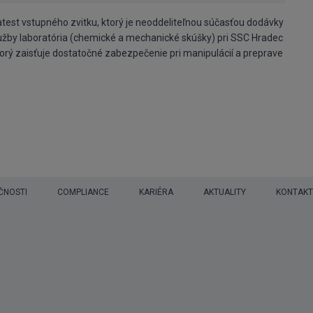
est vstupného zvitku, ktorý je neoddeliteľnou súčasťou dodávky
lužby laboratória (chemické a mechanické skúšky) pri SSC Hradec
rý zaisťuje dostatočné zabezpečenie pri manipulácií a preprave
ČNOSTI
COMPLIANCE
KARIÉRA
AKTUALITY
KONTAKT