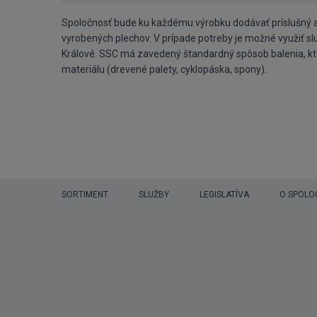
Spoločnosť bude ku každému výrobku dodávať príslušný at
vyrobených plechov. V prípade potreby je možné využiť s
Králové. SSC má zavedený štandardný spôsob balenia, kto
materiálu (drevené palety, cyklopáska, spony).
SORTIMENT
SLUŽBY
LEGISLATÍVA
O SPOLO