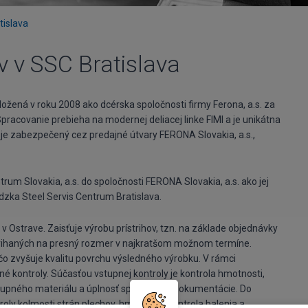
tislava
v v SSC Bratislava
ložená v roku 2008 ako dcérska spoločnosti firmy Ferona, a.s. za
pracovanie prebieha na modernej deliacej linke FIMI a je unikátna
je zabezpečený cez predajné útvary FERONA Slovakia, a.s.,
rum Slovakia, a.s. do spoločnosti FERONA Slovakia, a.s. ako jej
dzka Steel Servis Centrum Bratislava.
v Ostrave. Zaisťuje výrobu prístrihov, tzn. na základe objednávky
rihaných na presný rozmer v najkratšom možnom termíne.
čo zvyšuje kvalitu povrchu výsledného výrobku. V rámci
 kontroly. Súčasťou vstupnej kontroly je kontrola hmotnosti,
stupného materiálu a úplnosť sprievodnej dokumentácie. Do
roly kolmosti strán plechov, hmotnosti, kontrola balenia a