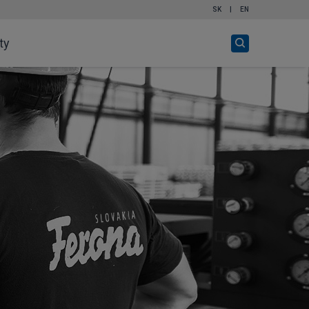
SK
|
EN
Otvor
ty
vyhľadávanie