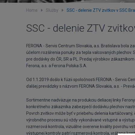
Home
Služby
SSC - delenie ZTV zvitkov v SSC Bra
SSC - delenie ZTV zvitko
FERONA - Servis Centrum Slovakia, a.s. Bratislava bola za
účelom rozšírenia ponuky za tepla valcovaných plechov. S
pre dodávky do ČR, SR a PL. Predaj výrobkov zákazníkom 
Ferona, a.s. a Ferona Polska S.A.
Od 1.1.2019 došlo k fúzii spoločnosti FERONA - Servis Cent
ďalšej prevádzky s názvom FERONA Slovakia, a.s. - Prevá
Sortimentne nadväzuje na produkciu deliacej linky Ferony 
konkrétneho zákazníka zabezpečí dodávku plechov nast
Povrch zvitkov môže byť v priebehu delenia kartáčovaný, 
výrobného procesu sú vždy vykonávané vstupné a výstupné
rozmerová kontrola, vizuálne overenie kvality povrchu v
výstupnej kontroly patrí rozmerová kontrola, vrátane kont