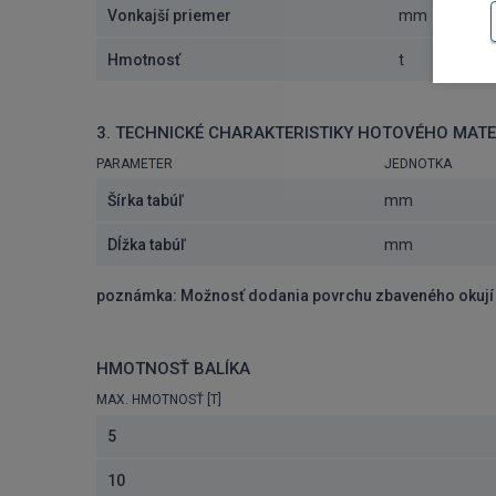
Vonkajší priemer
mm
Hmotnosť
t
3. TECHNICKÉ CHARAKTERISTIKY HOTOVÉHO MATE
PARAMETER
JEDNOTKA
Šírka tabúľ
mm
Dĺžka tabúľ
mm
poznámka: Možnosť dodania povrchu zbaveného okují
HMOTNOSŤ BALÍKA
MAX. HMOTNOSŤ [T]
5
10