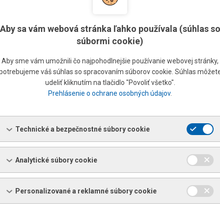
:2015
.
Aby sa vám webová stránka ľahko používala (súhlas s
súbormi cookie)
POPR. MORENÝ OCEĽOVÝ PÁS
Aby sme vám umožnili čo najpohodlnejšie používanie webovej stránky,
HRANICA KLZU [MPA]
potrebujeme váš súhlas so spracovaním súborov cookie. Súhlas môžet
udeliť kliknutím na tlačidlo "Povoliť všetko".
max. 950
Prehlásenie o ochrane osobných údajov
.
max. 800
max. 600
Technické a bezpečnostné súbory cookie
Analytické súbory cookie
MIN.
MAX.
800
2 100
Personalizované a reklamné súbory cookie
508, 610, 760, 850