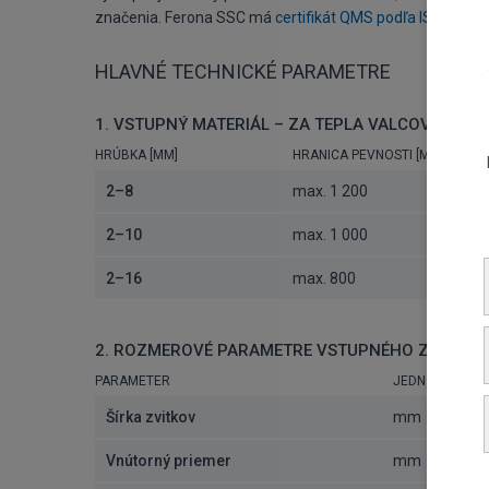
značenia. Ferona SSC má
certifikát QMS podľa ISO 9001
HLAVNÉ TECHNICKÉ PARAMETRE
1. VSTUPNÝ MATERIÁL – ZA TEPLA VALCOVANÝ, 
HRÚBKA [MM]
HRANICA PEVNOSTI [MPA]
2–8
max. 1 200
2–10
max. 1 000
2–16
max. 800
2. ROZMEROVÉ PARAMETRE VSTUPNÉHO ZVITKU
PARAMETER
JEDNOTKA
Šírka zvitkov
mm
Vnútorný priemer
mm