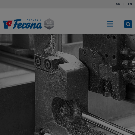
SK
|
EN
Ot
vy