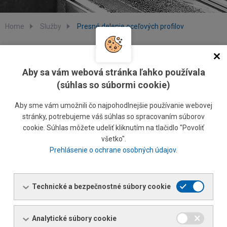
Home
Služby
Presné delenie oceľových profilov
Presné delenie oceľových profilov
Aby sa vám webová stránka ľahko používala
(súhlas so súbormi cookie)
(ale tiež veľkopriemerových a hrubostenných rúr, guľatín a
pod.)
Aby sme vám umožnili čo najpohodlnejšie používanie webovej
delenie až do dĺžky 24m (presne podľa požiadavky
stránky, potrebujeme váš súhlas so spracovaním súborov
zákazníka)
cookie. Súhlas môžete udeliť kliknutím na tlačidlo "Povoliť
požadované akékoľvek uhly sú nastavované elektronicky,
všetko".
takže presnosť aj uhlu, aj dĺžky je veľmi presná
Prehlásenie o ochrane osobných údajov
.
presnosť delenia s toleranciou 0,2 mm (automat –
rekuperácia rezu)
Technické a bezpečnostné súbory cookie
možnosť dodávok bezo zvyšku po delení
Rezy
Analytické súbory cookie
90˚
60˚
45˚