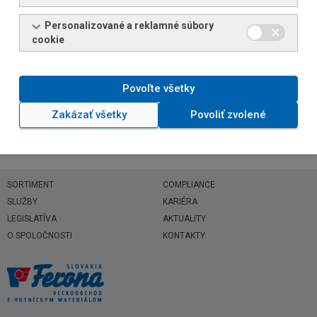
Max. rozmer [mm]
1300 x 800
530 x 800
740 x 800
Personalizované a reklamné súbory
cookie
Povoľte všetky
Zakázať všetky
Povoliť zvolené
SORTIMENT
COMPLIANCE
SLUŽBY
KARIÉRA
LEGISLATÍVA
AKTUALITY
O SPOLOČNOSTI
KONTAKTY