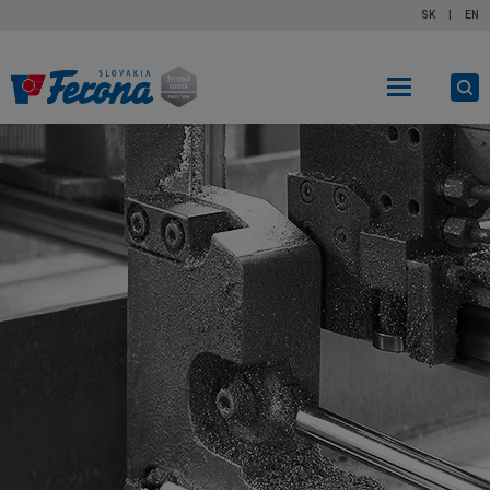
SK
|
EN
Ot
vy