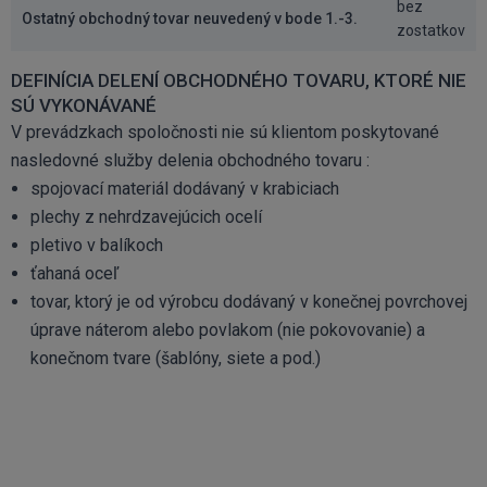
bez
Ostatný obchodný tovar neuvedený v bode 1.-3.
zostatkov
DEFINÍCIA DELENÍ OBCHODNÉHO TOVARU, KTORÉ NIE
SÚ VYKONÁVANÉ
V prevádzkach spoločnosti nie sú klientom poskytované
nasledovné služby delenia obchodného tovaru :
spojovací materiál dodávaný v krabiciach
plechy z nehrdzavejúcich ocelí
pletivo v balíkoch
ťahaná oceľ
tovar, ktorý je od výrobcu dodávaný v konečnej povrchovej
úprave náterom alebo povlakom (nie pokovovanie) a
konečnom tvare (šablóny, siete a pod.)