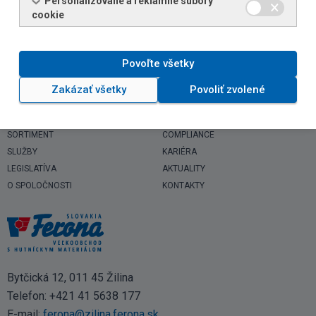
Personalizované a reklamné súbory
cookie
Povoľte všetky
Zakázať všetky
Povoliť zvolené
SORTIMENT
COMPLIANCE
SLUŽBY
KARIÉRA
LEGISLATÍVA
AKTUALITY
O SPOLOČNOSTI
KONTAKTY
Bytčická 12, 011 45 Žilina
Telefon:
+421 41 5638 177
E-mail:
ferona@zilina.ferona.sk