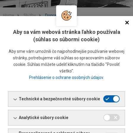
Home
Služby
Doprava
Doprava
Aby sa vám webová stránka ľahko používala
(súhlas so súbormi cookie)
FERONA Slovakia, a.s. poskytuje svojim zákazníkom dopravu
Aby sme vám umožnili čo najpohodlnejšie používanie webovej
obchodného tovaru na miesto určenia. K dispozícii máme 16
stránky, potrebujeme váš súhlas so spracovaním súborov
cookie. Súhlas môžete udeliť kliknutím na tlačidlo "Povoliť
kamiónov a využívame aj služby externých prepravcov.
všetko".
dodávky v rámci SR
do 500 kg
na jednu kúpnu zmluvu
Prehlásenie o ochrane osobných údajov
.
zabezpečujeme na prianie zákazníka
Zbernou službou
*
dodávky v rámci SR
od 501 kg
na jednu kúpnu zmluvu
zabezpečujeme autami spoločnosti FERONA Slovakia, a.s.
Technické a bezpečnostné súbory cookie
Cena dopravy je dohodnutá pri uzatváraní kúpnej zmluvy.
Analytické súbory cookie
*
Zbernou službou neprepravujeme sortiment KARI sietí