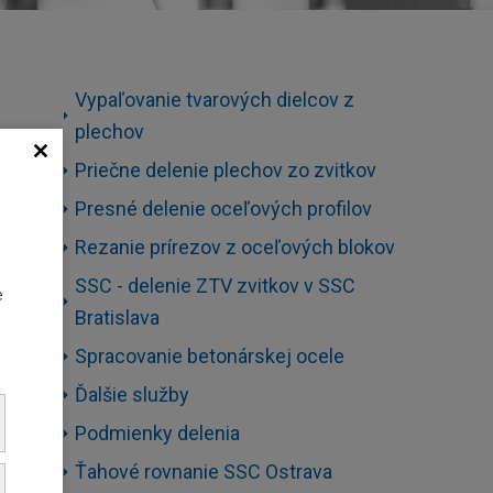
Vypaľovanie tvarových dielcov z
plechov
Priečne delenie plechov zo zvitkov
o
Presné delenie oceľových profilov
Rezanie prírezov z oceľových blokov
SSC - delenie ZTV zvitkov v SSC
e
Bratislava
Spracovanie betonárskej ocele
Ďalšie služby
Podmienky delenia
Ťahové rovnanie SSC Ostrava