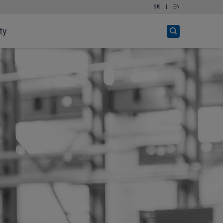
SK
|
EN
Otvor
ty
vyhľadávanie