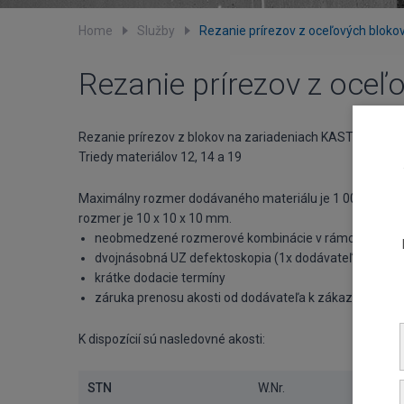
Home
Služby
Rezanie prírezov z oceľových bloko
Rezanie prírezov z oceľ
Rezanie prírezov z blokov na zariadeniach KASTO
Triedy materiálov 12, 14 a 19
Maximálny rozmer dodávaného materiálu je 1 000 x 1 30
rozmer je 10 x 10 x 10 mm.
neobmedzené rozmerové kombinácie v rámci min. a 
dvojnásobná UZ defektoskopia (1x dodávateľ, 1x nezáv
krátke dodacie termíny
záruka prenosu akosti od dodávateľa k zákazníkovi
K dispozícií sú nasledovné akosti:
STN
W.Nr.