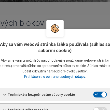
v
ových blokov
Aby sa vám webová stránka ľahko používala (súhlas s
súbormi cookie)
0 x 3 800 mm (do hmotnosti 16 000 kg), minimálny možný
Aby sme vám umožnili čo najpohodlnejšie používanie webovej stránky,
max. rozmerov
potrebujeme váš súhlas so spracovaním súborov cookie. Súhlas môžet
islá firma)
udeliť kliknutím na tlačidlo "Povoliť všetko".
Prehlásenie o ochrane osobných údajov
.
Technické a bezpečnostné súbory cookie
Rozmer v mm
Analytické súbory cookie