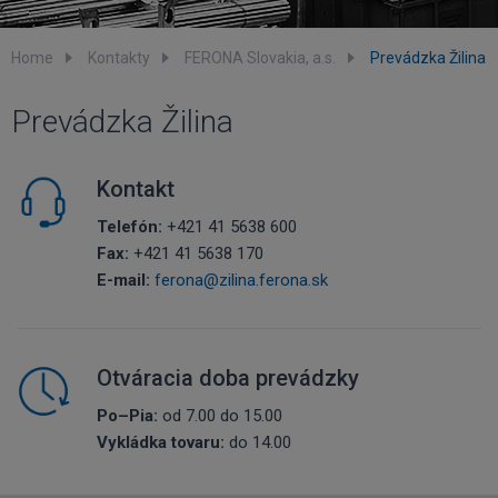
Home
Kontakty
FERONA Slovakia, a.s.
Prevádzka Žilina
Prevádzka Žilina
Kontakt
Telefón:
+421 41 5638 600
Fax:
+421 41 5638 170
E-mail:
ferona@zilina.ferona.sk
Otváracia doba prevádzky
Po–Pia:
od 7.00 do 15.00
Vykládka tovaru:
do 14.00