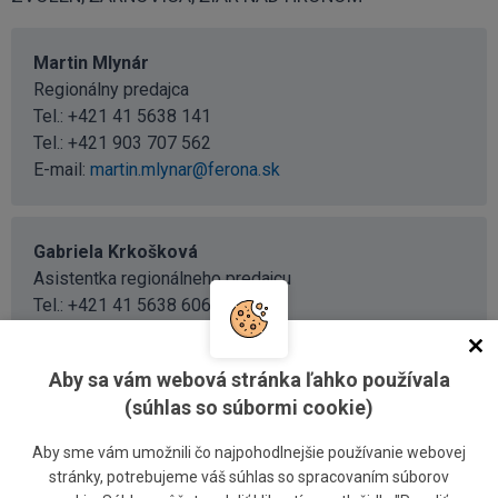
Martin Mlynár
Regionálny predajca
Tel.:
+421 41 5638 141
Tel.:
+421 903 707 562
E-mail:
martin.mlynar@ferona.sk
Gabriela Krkošková
Asistentka regionálneho predajcu
Tel.:
+421 41 5638 606
Tel.:
+421 903 561 559
E-mail:
gabriela.krkoskova@ferona.sk
Aby sa vám webová stránka ľahko používala
(súhlas so súbormi cookie)
Aby sme vám umožnili čo najpohodlnejšie používanie webovej
BYTČA, ČADCA, KYSUCKÉ NOVÉ MESTO, NOVÉ MESTO
stránky, potrebujeme váš súhlas so spracovaním súborov
NAD VÁHOM, POVAŽSKÁ BYSTRICA, TRENČÍN, ŽILINA