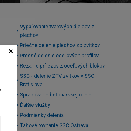
Vypaľovanie tvarových dielcov z
plechov
Priečne delenie plechov zo zvitkov
Presné delenie oceľových profilov
o
Rezanie prírezov z oceľových blokov
SSC - delenie ZTV zvitkov v SSC
Bratislava
e
Spracovanie betonárskej ocele
Ďalšie služby
Podmienky delenia
Ťahové rovnanie SSC Ostrava