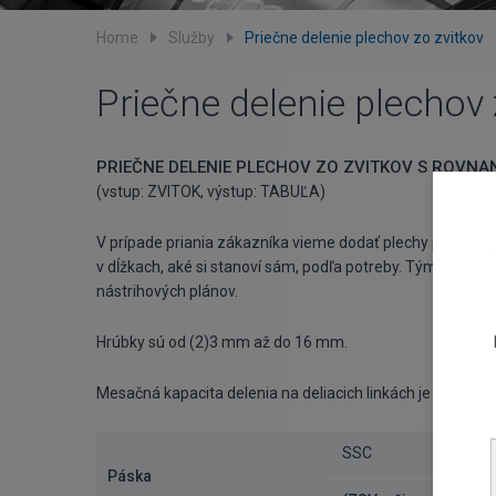
Home
Služby
Priečne delenie plechov zo zvitkov
Priečne delenie plechov 
PRIEČNE DELENIE PLECHOV ZO ZVITKOV S ROVNA
(vstup: ZVITOK, výstup: TABUĽA)
V prípade priania zákazníka vieme dodať plechy priečne n
v dĺžkach, aké si stanoví sám, podľa potreby. Týmto si d
nástrihových plánov.
Hrúbky sú od (2)3 mm až do 16 mm.
Mesačná kapacita delenia na deliacich linkách je značná 
SSC
Páska