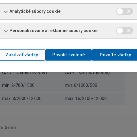
kované)
(ZTV – čierne, morené)
Analytické súbory cookie
min. 1/20
max 6/1600
Personalizované a reklamné súbory cookie
 centrum
Zakázať všetky
Povoliť zvolené
Povoľte všetky
FDC
SSCS
(ZTV – čierne, morené)
(ZTV – čierne, morené)
min. 2/700/1500
min. 6/1000/500
max. 8/2000/12 000
max. 16/2100/12 000
hr. 3 mm.