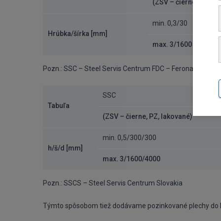
(ZSV – čierne, PZ, la
min. 0,3/30
Hrúbka/šírka [mm]
max. 3/1600
Pozn.: SSC – Steel Servis Centrum FDC – Ferona deliace
SSC
Tabuľa
(ZSV – čierne, PZ, lakované)
min. 0,5/300/300
h/š/d [mm]
max. 3/1600/4000
Pozn.: SSCS – Steel Servis Centrum Slovakia
Týmto spôsobom tiež dodávame pozinkované plechy do 