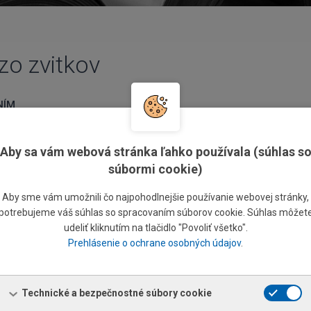
zo zvitkov
NÍM
Aby sa vám webová stránka ľahko používala (súhlas s
adelené na deliacich linkách buď v štandardných dĺžkach, resp.
súbormi cookie)
okážete pomôcť pri zostavovaní minimalizácie odpadu pri vytváraní
Aby sme vám umožnili čo najpohodlnejšie používanie webovej stránky,
potrebujeme váš súhlas so spracovaním súborov cookie. Súhlas môžet
udeliť kliknutím na tlačidlo "Povoliť všetko".
Prehlásenie o ochrane osobných údajov
.
(viac ako 4 000 ton/mes.)
FDC
Technické a bezpečnostné súbory cookie