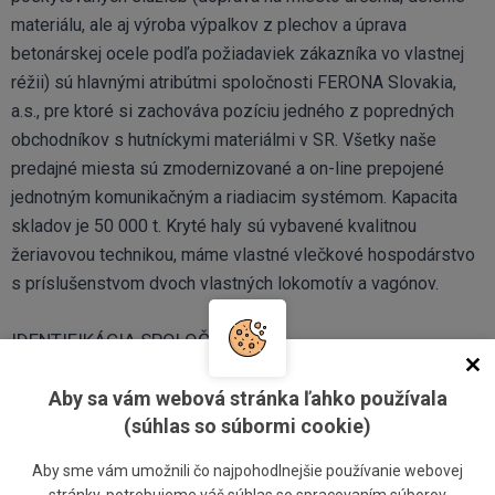
materiálu, ale aj výroba výpalkov z plechov a úprava
betonárskej ocele podľa požiadaviek zákazníka vo vlastnej
réžii) sú hlavnými atribútmi spoločnosti FERONA Slovakia,
a.s., pre ktoré si zachováva pozíciu jedného z popredných
obchodníkov s hutníckymi materiálmi v SR. Všetky naše
predajné miesta sú zmodernizované a on-line prepojené
jednotným komunikačným a riadiacim systémom. Kapacita
skladov je 50 000 t. Kryté haly sú vybavené kvalitnou
žeriavovou technikou, máme vlastné vlečkové hospodárstvo
s príslušenstvom dvoch vlastných lokomotív a vagónov.
IDENTIFIKÁCIA SPOLOČNOSTI
Aby sa vám webová stránka ľahko používala
Obchodné meno:
(súhlas so súbormi cookie)
FERONA Slovakia, a.s.
Aby sme vám umožnili čo najpohodlnejšie používanie webovej
Identifikačné číslo: