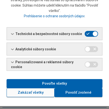
stránky, potrebujeme váš súhlas so spracovaním súborov
cookie. Súhlas môžete udeliť kliknutím na tlačidlo "Povoliť
36 401 137
všetko".
Prehlásenie o ochrane osobných údajov
.
Sídlo:
Bytčická 12, 011 45 Žilina
Technické a bezpečnostné súbory cookie
Dátum vzniku:
30. 9. 2001
Analytické súbory cookie
Základný kapitál:
Personalizované a reklamné súbory
32 719 006 EUR
cookie
Spoločnosť je zapísaná v obchodnom registri pri Okresnom súde
Žilina, oddiel Sa, vložka 10315/L.
Povoľte všetky
Zakázať všetky
Povoliť zvolené