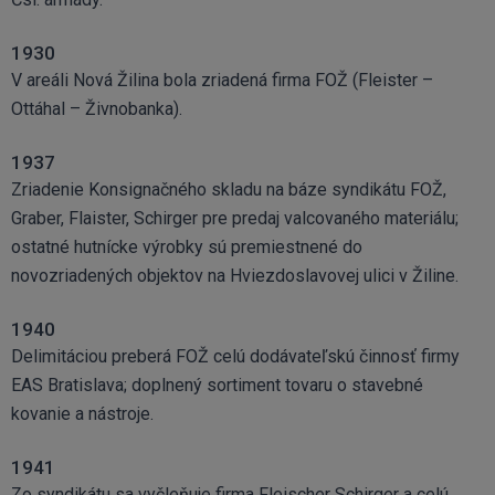
1930
V areáli Nová Žilina bola zriadená firma FOŽ (Fleister –
Ottáhal – Živnobanka).
1937
Zriadenie Konsignačného skladu na báze syndikátu FOŽ,
Graber, Flaister, Schirger pre predaj valcovaného materiálu;
ostatné hutnícke výrobky sú premiestnené do
novozriadených objektov na Hviezdoslavovej ulici v Žiline.
1940
Delimitáciou preberá FOŽ celú dodávateľskú činnosť firmy
EAS Bratislava; doplnený sortiment tovaru o stavebné
kovanie a nástroje.
1941
Zo syndikátu sa vyčleňuje firma Fleischer Schirger a celú