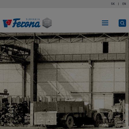
SK
|
EN
Ot
vy