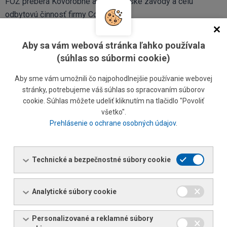
FOŽ preberá Kovorobné a strojárenské závody a celú
odbytovú činnosť firmy Coburg.
1949
Aby sa vám webová stránka ľahko používala
Zriadenie skladu oceľových rúr v prístave Bratislava.
(súhlas so súbormi cookie)
1962
Aby sme vám umožnili čo najpohodlnejšie používanie webovej
V rámci delimitácie bola prevzatá odbytová činnosť KZMH v
stránky, potrebujeme váš súhlas so spracovaním súborov
cookie. Súhlas môžete udeliť kliknutím na tlačidlo "Povoliť
Nitre.
všetko".
Prehlásenie o ochrane osobných údajov
.
Následne bola spoločnosť transformovaná na Hutnú
odbytovú základňu, n.p. Bratislava.
Technické a bezpečnostné súbory cookie
1965
Začlenenie Hutnej odbytovej základne do Hutného odbytu,
n.p. Praha s prevádzkami v Bratislave, Nitre, Žiline, Martine a
Analytické súbory cookie
Košiciach.
Personalizované a reklamné súbory