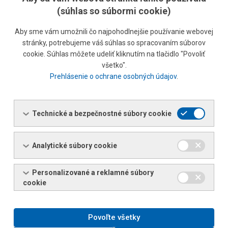
ktorá poskytuje zodpovedný a kvalitný prístup. Je držiteľom
(súhlas so súbormi cookie)
viacerých pečatí a certifikátov:
Aby sme vám umožnili čo najpohodlnejšie používanie webovej
stránky, potrebujeme váš súhlas so spracovaním súborov
PEČAŤ "BONITNÝ PODNIK"
cookie. Súhlas môžete udeliť kliknutím na tlačidlo "Povoliť
Akadémia ekonomických informácií a analýz Slovenskej
všetko".
Prehlásenie o ochrane osobných údajov
.
informačnej a marketingovej spoločnosti, a.s. potvrduje
výsledok finančnej analýzy zameranej na bonitu slovenských
podnikateľských subjektov. Toto hodnotenie získalo v roku
Technické a bezpečnostné súbory cookie
2023 len 1,9% z 988 010 hodnotených subjektov.
2023
Analytické súbory cookie
PEČAŤ "SPOĽAHLIVÝ PARTNER VO VEREJNOM
OBSTARÁVANÍ"
Personalizované a reklamné súbory
cookie
Akadémia ekonomických informácií a analýz Slovenskej
informačnej a marketingovej spoločnosti, a.s. potvrdzuje
výsledok hodnotenia spoľahlivosti v plnení obsahu, kvality a
Povoľte všetky
včasnosti záväzkov plynúcich zo zákaziek verejného