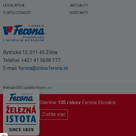
LEGISLATÍVA
AKTUALITY
O SPOLOČNOSTI
KONTAKTY
Bytčická 12, 011 45 Žilina
Telefon:
+421 41 5638 177
E-mail:
ferona@zilina.ferona.sk
© design 2017: graphic house s.r.o.
Slavíme
105 rokov
Ferona Slovakia
Zistite viac