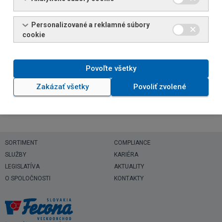
Personalizované a reklamné súbory
cookie
* Označené polia sú povinné
Povoľte všetky
Zakázať všetky
Povoliť zvolené
SORTIMENT
COMPLIANCE
SLUŽBY
KARIÉRA
LEGISLATÍVA
AKTUALITY
O SPOLOČNOSTI
KONTAKTY