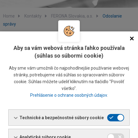
Home
Kontakty
FERONA Slovakia, a.s.
Odoslanie
správy
Odoslanie správy
Aby sa vám webová stránka ľahko používala
(súhlas so súbormi cookie)
Kontaktný formulár
Aby sme vám umožnili čo najpohodlnejšie používanie webovej
stránky, potrebujeme váš súhlas so spracovaním súborov
Váš e-mail:
cookie. Súhlas môžete udeliť kliknutím na tlačidlo "Povoliť
všetko".
Prehlásenie o ochrane osobných údajov
.
Správa pre nás:
Technické a bezpečnostné súbory cookie
Analytické súbory cookie