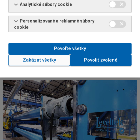
[mm]
Analytické súbory cookie
Hmotnosť max. [ t
30
]
Personalizované a reklamné súbory
cookie
1,5 – 6,00 mm =
Pevnosť v ťahu
max. 700;
Rm (Mpa)
6,01 – 8 = max.
Povoľte všetky
500
Zakázať všetky
Povoliť zvolené