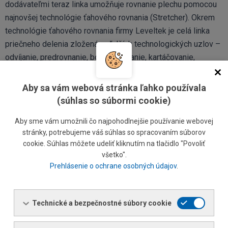
dodávateľmi teraz linka umožňuje rovnanie plechu pomocou
najnovšej technológie ťahového rovnania (Stretcher). Okrem
technológie ťahového rovnania firmy Leveltek je celá linka
priečneho delenia zložená z ďalších technologických uzlov –
odvíjanie, predrovnanie, bočné orezanie, kartáčovanie,
klasické rovnanie, delenie, stohovanie a balenie.
Aby sa vám webová stránka ľahko používala
PRDL + ŤAHOVÉ
(súhlas so súbormi cookie)
VSTUP
VÝSTUP
ROVNANIE
Aby sme vám umožnili čo najpohodlnejšie používanie webovej
Hrúbka
Hrúbka [mm]
1,5 – 8
1,5 – 8
stránky, potrebujeme váš súhlas so spracovaním súborov
[mm]
cookie. Súhlas môžete udeliť kliknutím na tlačidlo "Povoliť
všetko".
Šírka
700 –
Šírka [mm]
700 – 2100
Prehlásenie o ochrane osobných údajov
.
[mm]
2100
Vnútorný priemer
Dĺžka
800 –
610 – 900
[mm]
[mm]
6000
Technické a bezpečnostné súbory cookie
Vonkajší priemer
1000 – 2030