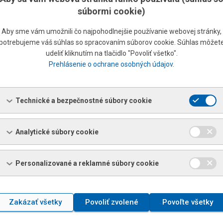
Hrúbka [mm]
súbormi cookie)
1,5 – 8
Šírka [mm]
700 – 2100
Aby sme vám umožnili čo najpohodlnejšie používanie webovej stránky,
potrebujeme váš súhlas so spracovaním súborov cookie. Súhlas môžet
Dĺžka [mm]
800 – 6000
udeliť kliknutím na tlačidlo "Povoliť všetko".
Prehlásenie o ochrane osobných údajov
.
Technické a bezpečnostné súbory cookie
 max. 700;
500
Analytické súbory cookie
Personalizované a reklamné súbory cookie
Zakázať všetky
Povoliť zvolené
Povoľte všetky