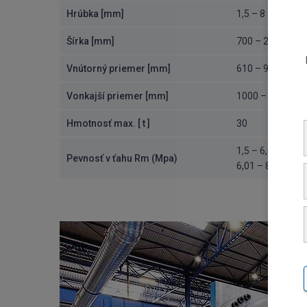
Hrúbka [mm]
1,5 – 8
Šírka [mm]
700 – 2100
Vnútorný priemer [mm]
610 – 900
Vonkajší priemer [mm]
1000 – 2030
Hmotnosť max. [ t ]
30
1,5 – 6,00 mm =
Pevnosť v ťahu Rm (Mpa)
6,01 – 8 = max. 