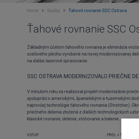
Home
Služby
Ťahové rovnanie SSC Ostrava
Ťahové rovnanie SSC O
Základným účelom ťahového rovnania je eliminácia vnút
oceľového plechu vyrobené na novej modernizovanej delia
na ďalšie laserové spracovanie.
SSC OSTRAVA MODERNIZOVALO PRIEČNE DE
V minulom roku sa realizoval projekt modernizácie priečne
spolupráci s americkými, španielskými a tuzemskými do
najnovšej technológie ťahového rovnania (Stretcher). Okr
priečneho delenia zložená z ďalších technologických uzlov
klasické rovnanie, delenie, stohovanie a balenie.
VSTUP
PRDL + ŤAHOVÉ R