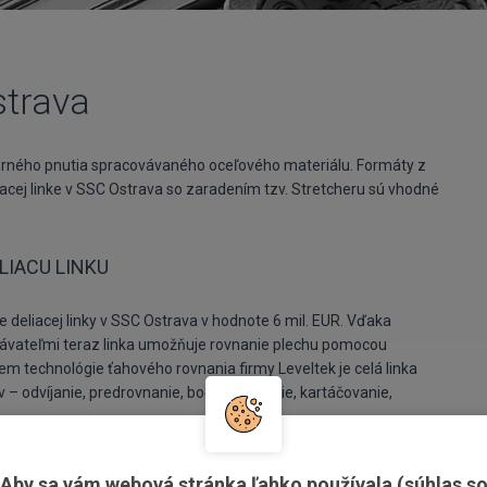
strava
orného pnutia spracovávaného oceľového materiálu. Formáty z
cej linke v SSC Ostrava so zaradením tzv. Stretcheru sú vhodné
LIACU LINKU
 deliacej linky v SSC Ostrava v hodnote 6 mil. EUR. Vďaka
dávateľmi teraz linka umožňuje rovnanie plechu pomocou
em technológie ťahového rovnania firmy Leveltek je celá linka
 – odvíjanie, predrovnanie, bočné orezanie, kartáčovanie,
OVNANIE
VÝSTUP
Aby sa vám webová stránka ľahko používala (súhlas s