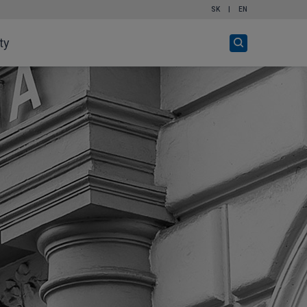
SK
|
EN
Otvor
ty
vyhľadávanie