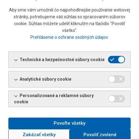
Riaditeľ SSC
Aby sme vám umožnili čo najpohodlnejšie používanie webovej
Tel.:
+421 240 254 101
stránky, potrebujeme váš súhlas so spracovaním súborov
Tel.:
+420 724 106 339
cookie. Súhlas môžete udeliť kliknutím na tlačidlo "Povoliť
E-mail:
ivo.juricka@ferona.cz
všetko".
Prehlásenie o ochrane osobných údajov
.
Petra Moravcová
Asistentka riaditeľa
Technické a bezpečnostné súbory cookie
Tel.:
+420 498 514 012
Tel.:
+420 722 464 624
Analytické súbory cookie
E-mail:
Asistentka riaditeľa
Personalizované a reklamné súbory
cookie
FERONA Slovakia, a.s. – prevádzka
Steel Servis Centrum
Povoľte všetky
Zakázať všetky
Povoliť zvolené