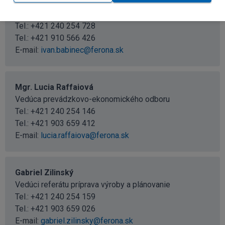
Ing. Ivan Babinec
Vedúci výrobno-technického odboru
Tel.:
+421 240 254 728
Tel.:
+421 910 566 426
E-mail:
ivan.babinec@ferona.sk
Mgr. Lucia Raffaiová
Vedúca prevádzkovo-ekonomického odboru
Tel.:
+421 240 254 146
Tel.:
+421 903 659 412
E-mail:
lucia.raffaiova@ferona.sk
Gabriel Zilinský
Vedúci referátu príprava výroby a plánovanie
Tel.:
+421 240 254 159
Tel.:
+421 903 659 026
E-mail:
gabriel.zilinsky@ferona.sk