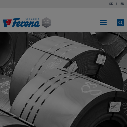
SK
|
EN
Ot
vy