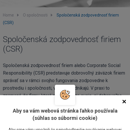
Home
O spoločnosti
Spoločenská zodpovednosť firiem
(CSR)
Spoločenská zodpovednosť firiem
(CSR)
Spoločenská zodpovednosť firiem alebo Corporate Social
Responsibility (CSR) predstavuje dobrovoľný záväzok firiem
správať sa v rámci svojho fungovania zodpovedne k
prostrediu i spoločnosti, v ktorej podnikajú. V praxi to
znamená, že firmy, ktoré prijali CSR za svoje, si dobrovoľne
stanovujú vysoké etické štandardy, snažia sa minimalizovať
Aby sa vám webová stránka ľahko používala
negatívne dopady na životné prostredie, pestujú dobré
(súhlas so súbormi cookie)
vzťahy so svojimi zamestnancami a podporujú región, v
ktorom pôsobia.
Aby sme vám umožnili čo najpohodlnejšie používanie webovej