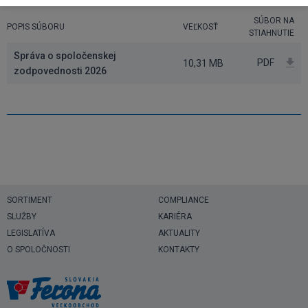
SÚBOR NA
POPIS SÚBORU
VEĽKOSŤ
STIAHNUTIE
Správa o spoločenskej
PDF
10,31 MB
zodpovednosti 2026
SORTIMENT
COMPLIANCE
SLUŽBY
KARIÉRA
LEGISLATÍVA
AKTUALITY
O SPOLOČNOSTI
KONTAKTY