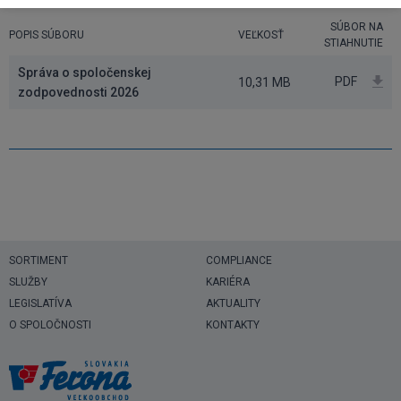
SÚBOR NA
POPIS SÚBORU
VEĽKOSŤ
STIAHNUTIE
Správa o spoločenskej
PDF
10,31 MB
zodpovednosti 2026
SORTIMENT
COMPLIANCE
SLUŽBY
KARIÉRA
LEGISLATÍVA
AKTUALITY
O SPOLOČNOSTI
KONTAKTY