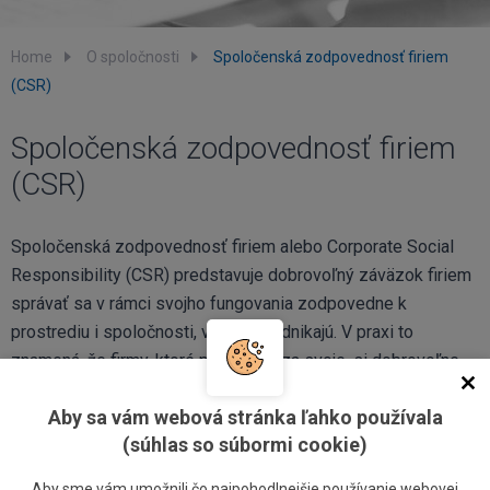
Home
O spoločnosti
Spoločenská zodpovednosť firiem
(CSR)
Spoločenská zodpovednosť firiem
(CSR)
Spoločenská zodpovednosť firiem alebo Corporate Social
Responsibility (CSR) predstavuje dobrovoľný záväzok firiem
správať sa v rámci svojho fungovania zodpovedne k
prostrediu i spoločnosti, v ktorej podnikajú. V praxi to
znamená, že firmy, ktoré prijali CSR za svoje, si dobrovoľne
stanovujú vysoké etické štandardy, snažia sa minimalizovať
Aby sa vám webová stránka ľahko používala
negatívne dopady na životné prostredie, pestujú dobré
(súhlas so súbormi cookie)
vzťahy so svojimi zamestnancami a podporujú región, v
ktorom pôsobia.
Aby sme vám umožnili čo najpohodlnejšie používanie webovej