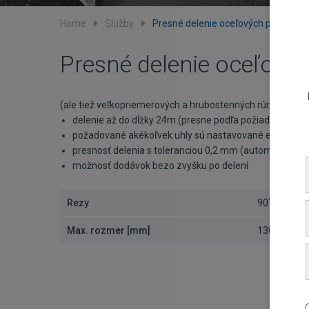
Home
Služby
Presné delenie oceľových profilov
Presné delenie oceľovýc
(ale tiež veľkopriemerových a hrubostenných rúr, guľatín 
delenie až do dĺžky 24m (presne podľa požiadavky zák
požadované akékoľvek uhly sú nastavované elektronicky,
presnosť delenia s toleranciou 0,2 mm (automat – rek
možnosť dodávok bezo zvyšku po delení
Rezy
90˚
Max. rozmer [mm]
1300 x 800