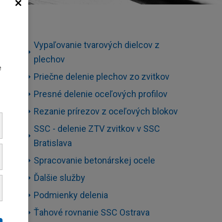
o
Vypaľovanie tvarových dielcov z
plechov
e
Priečne delenie plechov zo zvitkov
Presné delenie oceľových profilov
Rezanie prírezov z oceľových blokov
SSC - delenie ZTV zvitkov v SSC
Bratislava
Spracovanie betonárskej ocele
Ďalšie služby
Podmienky delenia
Ťahové rovnanie SSC Ostrava