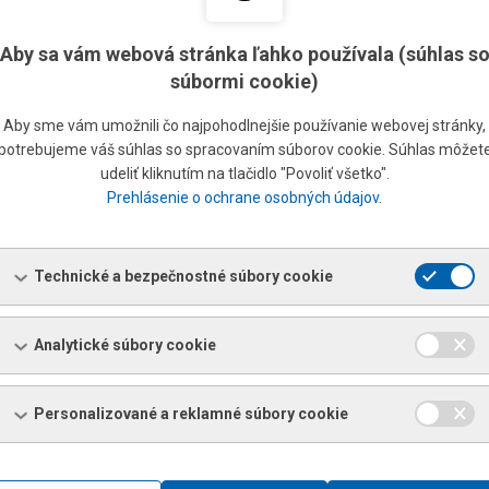
Aby sa vám webová stránka ľahko používala (súhlas s
súbormi cookie)
h profilov
Aby sme vám umožnili čo najpohodlnejšie používanie webovej stránky,
potrebujeme váš súhlas so spracovaním súborov cookie. Súhlas môžet
a pod.)
udeliť kliknutím na tlačidlo "Povoliť všetko".
azníka)
Prehlásenie o ochrane osobných údajov
.
 takže presnosť aj uhlu, aj dĺžky je veľmi presná
uperácia rezu)
Technické a bezpečnostné súbory cookie
60˚
45˚
Analytické súbory cookie
530 x 800
740 x 800
Personalizované a reklamné súbory cookie