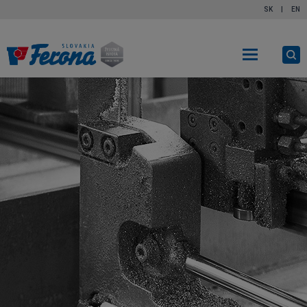
SK
|
EN
Ot
vy