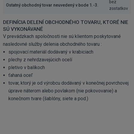
bez
Ostatný obchodný tovar neuvedený v bode 1.-3.
zostatkov
DEFINÍCIA DELENÍ OBCHODNÉHO TOVARU, KTORÉ NIE
SÚ VYKONÁVANÉ
V prevádzkach spoločnosti nie sú klientom poskytované
nasledovné služby delenia obchodného tovaru :
spojovací materiál dodávaný v krabiciach
plechy z nehrdzavejúcich ocelí
pletivo v balíkoch
ťahaná oceľ
tovar, ktorý je od výrobcu dodávaný v konečnej povrchovej
úprave náterom alebo povlakom (nie pokovovanie) a
konečnom tvare (šablóny, siete a pod.)