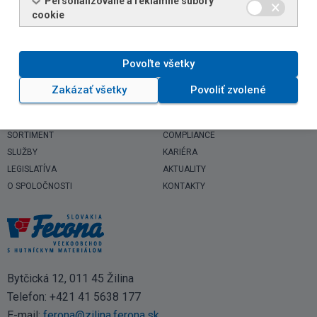
Personalizované a reklamné súbory
cookie
Povoľte všetky
Zakázať všetky
Povoliť zvolené
SORTIMENT
COMPLIANCE
SLUŽBY
KARIÉRA
LEGISLATÍVA
AKTUALITY
O SPOLOČNOSTI
KONTAKTY
Bytčická 12, 011 45 Žilina
Telefon:
+421 41 5638 177
E-mail:
ferona@zilina.ferona.sk