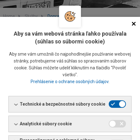
Home
Služby
Doprava
Doprava
Aby sa vám webová stránka ľahko používala
(súhlas so súbormi cookie)
FERONA Slovakia, a.s. poskytuje svojim zákazníkom dopravu
Aby sme vám umožnili čo najpohodlnejšie používanie webovej
obchodného tovaru na miesto určenia. K dispozícii máme 16
stránky, potrebujeme váš súhlas so spracovaním súborov
cookie. Súhlas môžete udeliť kliknutím na tlačidlo "Povoliť
kamiónov a využívame aj služby externých prepravcov.
všetko".
dodávky v rámci SR
do 500 kg
na jednu kúpnu zmluvu
Prehlásenie o ochrane osobných údajov
.
zabezpečujeme na prianie zákazníka
Zbernou službou
*
dodávky v rámci SR
od 501 kg
na jednu kúpnu zmluvu
zabezpečujeme autami spoločnosti FERONA Slovakia, a.s.
Technické a bezpečnostné súbory cookie
Cena dopravy je dohodnutá pri uzatváraní kúpnej zmluvy.
Analytické súbory cookie
*
Zbernou službou neprepravujeme sortiment KARI sietí