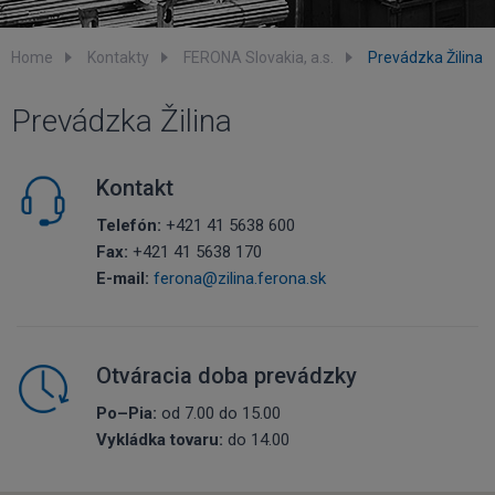
Home
Kontakty
FERONA Slovakia, a.s.
Prevádzka Žilina
Prevádzka Žilina
Kontakt
Telefón:
+421 41 5638 600
Fax:
+421 41 5638 170
E-mail:
ferona@zilina.ferona.sk
Otváracia doba prevádzky
Po–Pia:
od 7.00 do 15.00
Vykládka tovaru:
do 14.00