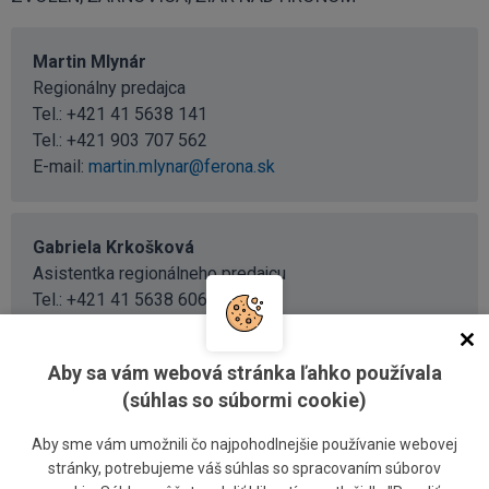
Martin Mlynár
Regionálny predajca
Tel.:
+421 41 5638 141
Tel.:
+421 903 707 562
E-mail:
martin.mlynar@ferona.sk
Gabriela Krkošková
Asistentka regionálneho predajcu
Tel.:
+421 41 5638 606
Tel.:
+421 903 561 559
E-mail:
gabriela.krkoskova@ferona.sk
Aby sa vám webová stránka ľahko používala
(súhlas so súbormi cookie)
Aby sme vám umožnili čo najpohodlnejšie používanie webovej
BYTČA, ČADCA, KYSUCKÉ NOVÉ MESTO, NOVÉ MESTO
stránky, potrebujeme váš súhlas so spracovaním súborov
NAD VÁHOM, POVAŽSKÁ BYSTRICA, TRENČÍN, ŽILINA