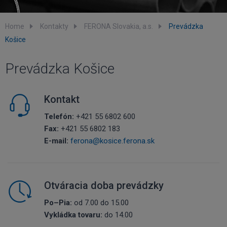
Home
Kontakty
FERONA Slovakia, a.s.
Prevádzka
Košice
Prevádzka Košice
Kontakt
Telefón:
+421 55 6802 600
Fax:
+421 55 6802 183
E-mail:
ferona@kosice.ferona.sk
Otváracia doba prevádzky
Po–Pia:
od 7.00 do 15.00
Vykládka tovaru:
do 14.00