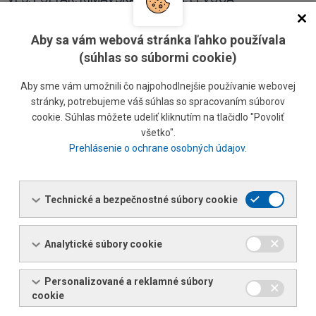
Aby sa vám webová stránka ľahko používala
Ing. Mária Vološínová
(súhlas so súbormi cookie)
Regionálny predajca
Tel.:
+421 55 6802 333
Aby sme vám umožnili čo najpohodlnejšie používanie webovej
Tel.:
+421 903 720 131
stránky, potrebujeme váš súhlas so spracovaním súborov
E-mail:
maria.volosinova@ferona.sk
cookie. Súhlas môžete udeliť kliknutím na tlačidlo "Povoliť
všetko".
Prehlásenie o ochrane osobných údajov
.
Silvia Romšáková
Referent predaja
Tel.:
+421 55 6802 606
Technické a bezpečnostné súbory cookie
Tel.:
+421 903 561 582
E-mail:
silvia.romsakova@ferona.sk
Analytické súbory cookie
Personalizované a reklamné súbory
HUMENNÉ, MEDZILABORCE, SNINA, MICHALOVCE,
cookie
SOBRANCE, TREBIŠOV, VRANOV NAD TOPĽOU,