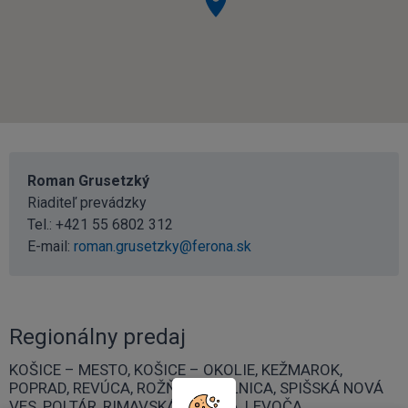
Roman Grusetzký
Riaditeľ prevádzky
Tel.:
+421 55 6802 312
E-mail:
roman.grusetzky@ferona.sk
Regionálny predaj
KOŠICE – MESTO, KOŠICE – OKOLIE, KEŽMAROK,
POPRAD, REVÚCA, ROŽŇAVA, GELNICA, SPIŠSKÁ NOVÁ
VES, POLTÁR, RIMAVSKÁ SOBOTA, LEVOČA