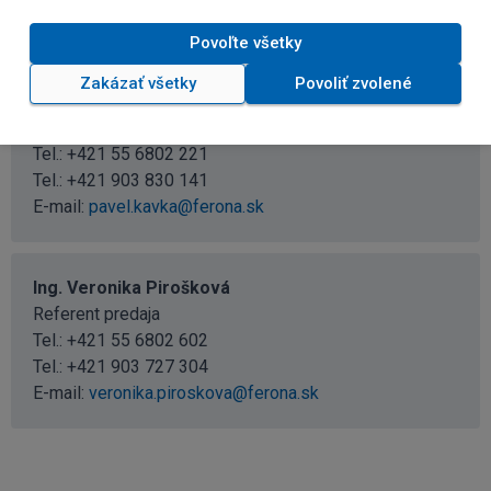
BARDEJOV, PREŠOV, SABINOV, STARÁ ĽUBOVŇA,
STROPKOV, SVIDNÍK
Povoľte všetky
Zakázať všetky
Povoliť zvolené
Pavel Kavka
Regionálny predajca
Tel.:
+421 55 6802 221
Tel.:
+421 903 830 141
E-mail:
pavel.kavka@ferona.sk
Ing. Veronika Pirošková
Referent predaja
Tel.:
+421 55 6802 602
Tel.:
+421 903 727 304
E-mail:
veronika.piroskova@ferona.sk