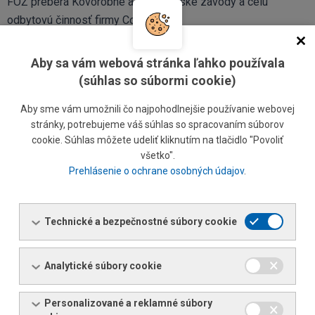
FOŽ preberá Kovorobné a strojárenské závody a celú
odbytovú činnosť firmy Coburg.
1949
Aby sa vám webová stránka ľahko používala
Zriadenie skladu oceľových rúr v prístave Bratislava.
(súhlas so súbormi cookie)
1962
Aby sme vám umožnili čo najpohodlnejšie používanie webovej
V rámci delimitácie bola prevzatá odbytová činnosť KZMH v
stránky, potrebujeme váš súhlas so spracovaním súborov
cookie. Súhlas môžete udeliť kliknutím na tlačidlo "Povoliť
Nitre.
všetko".
Prehlásenie o ochrane osobných údajov
.
Následne bola spoločnosť transformovaná na Hutnú
odbytovú základňu, n.p. Bratislava.
Technické a bezpečnostné súbory cookie
1965
Začlenenie Hutnej odbytovej základne do Hutného odbytu,
n.p. Praha s prevádzkami v Bratislave, Nitre, Žiline, Martine a
Analytické súbory cookie
Košiciach.
Personalizované a reklamné súbory