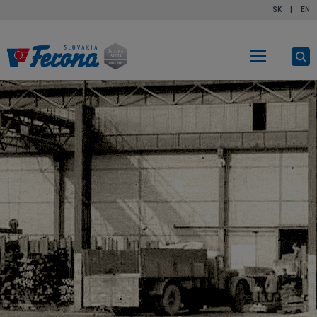
SK
|
EN
Ot
vy