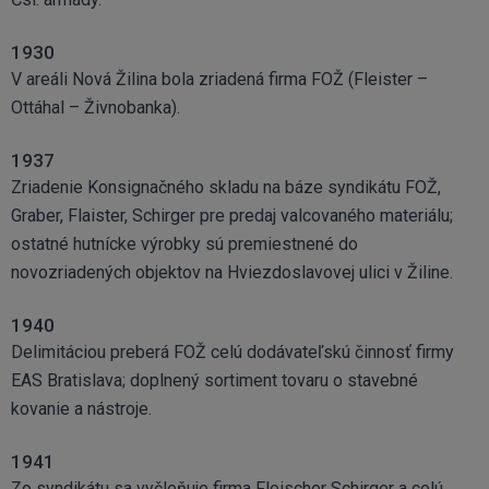
1930
V areáli Nová Žilina bola zriadená firma FOŽ (Fleister –
Ottáhal – Živnobanka).
1937
Zriadenie Konsignačného skladu na báze syndikátu FOŽ,
Graber, Flaister, Schirger pre predaj valcovaného materiálu;
ostatné hutnícke výrobky sú premiestnené do
novozriadených objektov na Hviezdoslavovej ulici v Žiline.
1940
Delimitáciou preberá FOŽ celú dodávateľskú činnosť firmy
EAS Bratislava; doplnený sortiment tovaru o stavebné
kovanie a nástroje.
1941
Zo syndikátu sa vyčleňuje firma Fleischer Schirger a celú