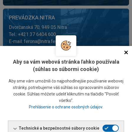
PREVÁDZKA NITRA
Dvorčanská 70, 949 05 Nitra
Tel.: +421 37 6404 600
E-mail:
ferona@nitra.ferona.sk
VIAC INFORMÁCIÍ
Aby sa vám webová stránka ľahko používala
(súhlas so súbormi cookie)
Aby sme vám umožnili čo najpohodlnejšie používanie webovej
stránky, potrebujeme váš súhlas so spracovaním súborov
cookie. Súhlas môžete udeliť kliknutím na tlačidlo "Povoliť
všetko".
Prehlásenie o ochrane osobných údajov
.
PREVÁDZKA KOŠICE
Technické a bezpečnostné súbory cookie
Londýnska 8, 040 01 Košice