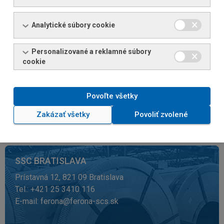
Tel.: +421 55 6802 600
E-mail:
ferona@kosice.ferona.sk
Analytické súbory cookie
VIAC INFORMÁCIÍ
Personalizované a reklamné súbory
cookie
Povoľte všetky
Zakázať všetky
Povoliť zvolené
SSC BRATISLAVA
Prístavná 12, 821 09 Bratislava
Tel.: +421 25 3410 116
E-mail:
ferona@ferona-scs.sk