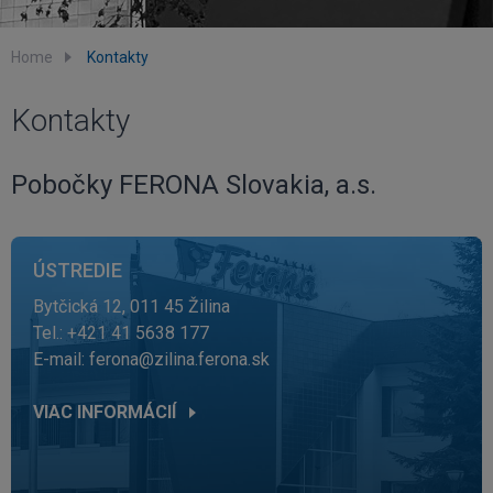
Home
Kontakty
Kontakty
Pobočky FERONA Slovakia, a.s.
ÚSTREDIE
Bytčická 12, 011 45 Žilina
Tel.: +421 41 5638 177
E-mail:
ferona@zilina.ferona.sk
VIAC INFORMÁCIÍ