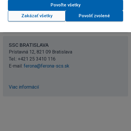
Tel.: +421 55 6802 600
Povoľte všetky
E-mail:
ferona@kosice.ferona.sk
Zakázať všetky
Povoliť zvolené
Viac informácií
SSC BRATISLAVA
Prístavná 12, 821 09 Bratislava
Tel.: +421 25 3410 116
E-mail:
ferona@ferona-scs.sk
Viac informácií