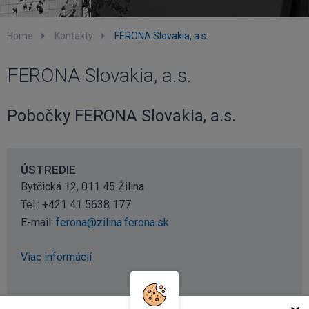
Home
Kontakty
FERONA Slovakia, a.s.
FERONA Slovakia, a.s.
Pobočky FERONA Slovakia, a.s.
ÚSTREDIE
Bytčická 12, 011 45 Žilina
Tel.: +421 41 5638 177
E-mail:
ferona@zilina.ferona.sk
Viac informácií