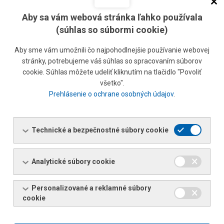
PREVÁDZKA ŽILINA
Aby sa vám webová stránka ľahko používala
Bytčická 12, 011 45 Žilina
(súhlas so súbormi cookie)
Tel.: +421 41 5638 600
E-mail:
ferona@zilina.ferona.sk
Aby sme vám umožnili čo najpohodlnejšie používanie webovej
stránky, potrebujeme váš súhlas so spracovaním súborov
Viac informácií
cookie. Súhlas môžete udeliť kliknutím na tlačidlo "Povoliť
všetko".
Prehlásenie o ochrane osobných údajov
.
PREVÁDZKA NITRA
Dvorčanská 70, 949 05 Nitra
Technické a bezpečnostné súbory cookie
Tel.: +421 37 6404 600
E-mail:
ferona@nitra.ferona.sk
Analytické súbory cookie
Viac informácií
Personalizované a reklamné súbory
cookie
PREVÁDZKA KOŠICE
Londýnska 8, 040 01 Košice