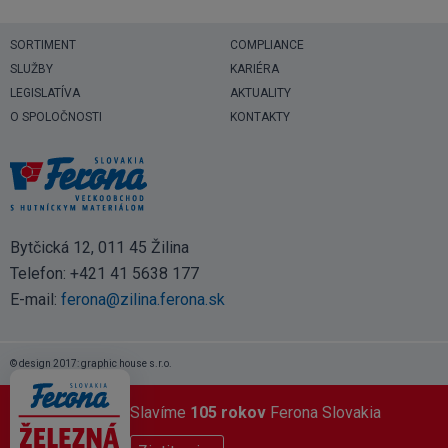
SORTIMENT
COMPLIANCE
SLUŽBY
KARIÉRA
LEGISLATÍVA
AKTUALITY
O SPOLOČNOSTI
KONTAKTY
Bytčická 12, 011 45 Žilina
Telefon:
+421 41 5638 177
E-mail:
ferona@zilina.ferona.sk
© design 2017: graphic house s.r.o.
Slavíme
105 rokov
Ferona Slovakia