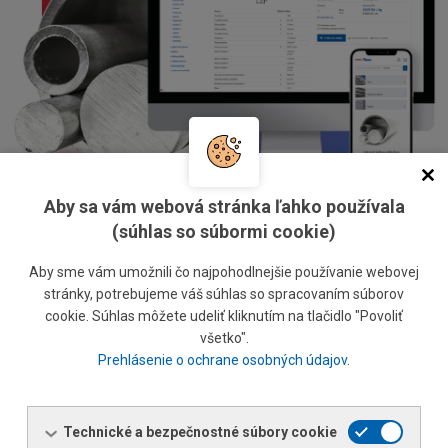
Aby sa vám webová stránka ľahko používala
(súhlas so súbormi cookie)
Aby sme vám umožnili čo najpohodlnejšie používanie webovej
stránky, potrebujeme váš súhlas so spracovaním súborov
cookie. Súhlas môžete udeliť kliknutím na tlačidlo "Povoliť
Všetko pod jednou strechou
všetko".
Prehlásenie o ochrane osobných údajov
.
Od ťahaného drôtu po koľajnice, profilovú oceľ, plechy,
rúry alebo zvodidlá, to všetko a oveľa viac nájdete v
našom sortimente.
Technické a bezpečnostné súbory cookie