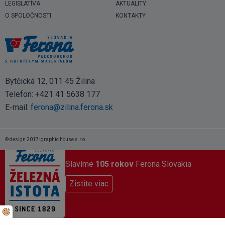
LEGISLATÍVA
AKTUALITY
O SPOLOČNOSTI
KONTAKTY
Bytčická 12, 011 45 Žilina
Telefon:
+421 41 5638 177
E-mail:
ferona@zilina.ferona.sk
© design 2017: graphic house s.r.o.
Slavíme
105 rokov
Ferona Slovakia
Zistite viac