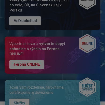
po celej ČR, na Slovensku aj v
Poľsku
Veľkoobchod
Vyberte si tovar a
vytvorte dopyt
pohodlne a rýchlo na Ferona
ONLINE!
Ferona ONLINE
Tovar Vám rozdelíme, narovnáme,
certifikujeme aj dovezieme
Služby